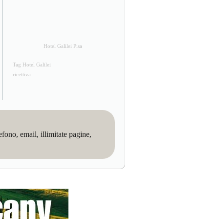
Hotel Galilei Pisa
Tag Hotel Galilei
ricettiva
no, email, illimitate pagine,