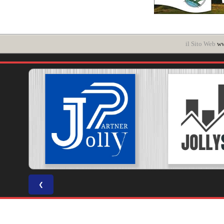
il Sito Web
ww
❮