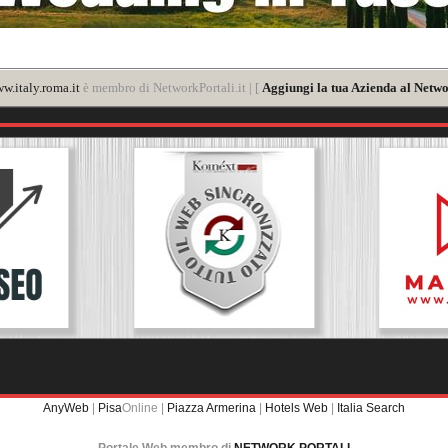
w.italy.roma.it
è membro di NetworkPortali.it | [
Aggiungi la tua Azienda al Netwo
AnyWeb
|
Pisa
Online |
Piazza Armerina
|
Hotels Web
|
Italia Search
Portale Web membro di
NETWORK PORTALI