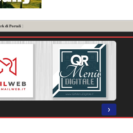
rk di Portali
]
❯