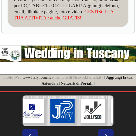
per PC, TABLET e CELLULARI! Aggiungi telefono,
email, illimitate pagine, foto e video.
GESTISCI LA
TUA ATTIVITA': anche GRATIS!
il Sito Web
www.italy.roma.it
è membro di NetworkPortali.it | [
Aggiungi la tua
Azienda al Network di Portali
]
❮
❯