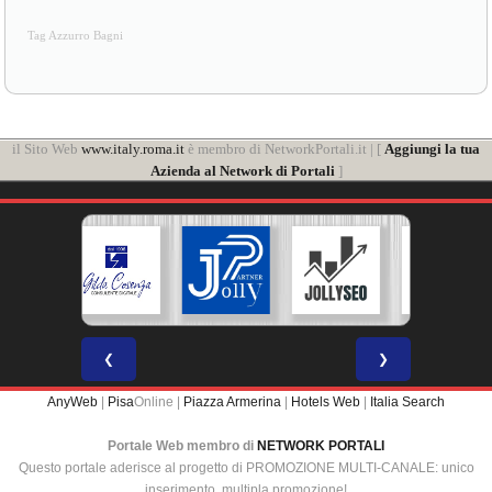
Tag Azzurro Bagni
il Sito Web
www.italy.roma.it
è membro di NetworkPortali.it | [
Aggiungi la tua
Azienda al Network di Portali
]
❮
❯
AnyWeb
|
Pisa
Online |
Piazza Armerina
|
Hotels Web
|
Italia Search
Portale Web membro di
NETWORK PORTALI
Questo portale aderisce al progetto di PROMOZIONE MULTI-CANALE: unico
inserimento, multipla promozione!