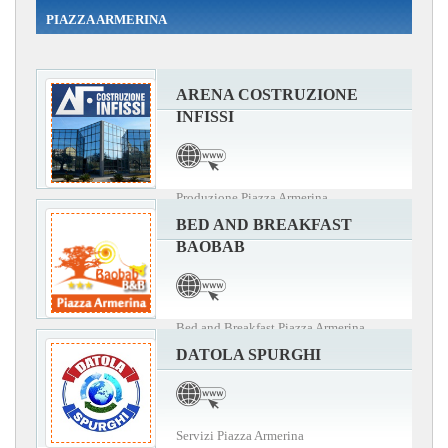
PIAZZA ARMERINA
ARENA COSTRUZIONE
INFISSI
Produzione Piazza Armerina
BED AND BREAKFAST
BAOBAB
Bed and Breakfast Piazza Armerina
DATOLA SPURGHI
Servizi Piazza Armerina