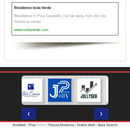
Residence Isola Verde
Residence in Pisa Cisanello, not far away from the city
historical center.
www.isolaverde.com
❮
❯
AnyWeb
|
Pisa
Online |
Piazza Armerina
|
Hotels Web
|
Italia Search