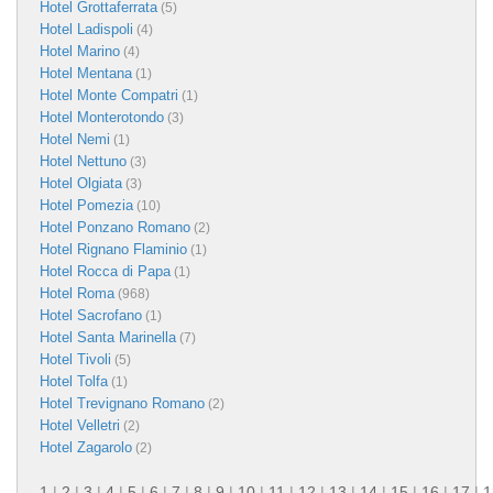
Hotel Grottaferrata
(5)
Hotel Ladispoli
(4)
Hotel Marino
(4)
Hotel Mentana
(1)
Hotel Monte Compatri
(1)
Hotel Monterotondo
(3)
Hotel Nemi
(1)
Hotel Nettuno
(3)
Hotel Olgiata
(3)
Hotel Pomezia
(10)
Hotel Ponzano Romano
(2)
Hotel Rignano Flaminio
(1)
Hotel Rocca di Papa
(1)
Hotel Roma
(968)
Hotel Sacrofano
(1)
Hotel Santa Marinella
(7)
Hotel Tivoli
(5)
Hotel Tolfa
(1)
Hotel Trevignano Romano
(2)
Hotel Velletri
(2)
Hotel Zagarolo
(2)
1
|
2
|
3
|
4
|
5
|
6
|
7
|
8
|
9
|
10
|
11
|
12
|
13
|
14
|
15
|
16
|
17
|
1