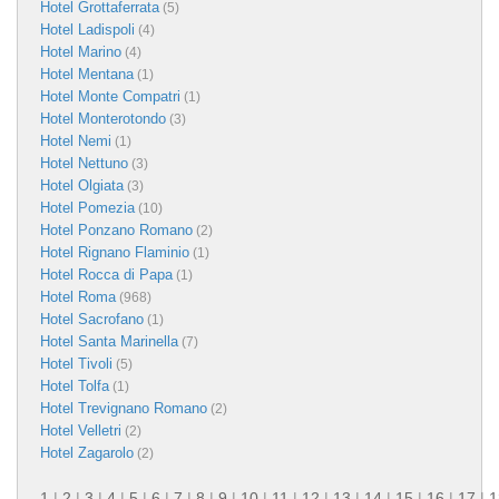
Hotel Grottaferrata
(5)
Hotel Ladispoli
(4)
Hotel Marino
(4)
Hotel Mentana
(1)
Hotel Monte Compatri
(1)
Hotel Monterotondo
(3)
Hotel Nemi
(1)
Hotel Nettuno
(3)
Hotel Olgiata
(3)
Hotel Pomezia
(10)
Hotel Ponzano Romano
(2)
Hotel Rignano Flaminio
(1)
Hotel Rocca di Papa
(1)
Hotel Roma
(968)
Hotel Sacrofano
(1)
Hotel Santa Marinella
(7)
Hotel Tivoli
(5)
Hotel Tolfa
(1)
Hotel Trevignano Romano
(2)
Hotel Velletri
(2)
Hotel Zagarolo
(2)
1
|
2
|
3
|
4
|
5
|
6
|
7
|
8
|
9
|
10
|
11
|
12
|
13
|
14
|
15
|
16
|
17
|
1