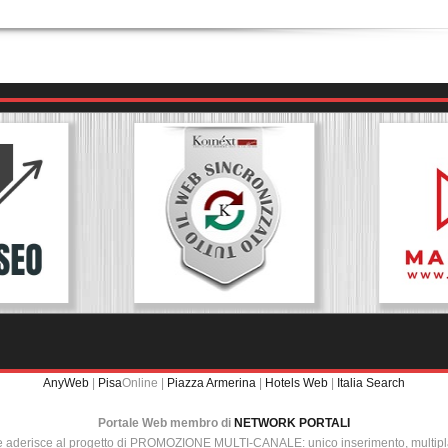
AnyWeb
|
Pisa
Online |
Piazza Armerina
|
Hotels Web
|
Italia Search
Portale Web membro di
NETWORK PORTALI
e aderisce al progetto di PROMOZIONE MULTI-CANALE: unico inserimento, multip