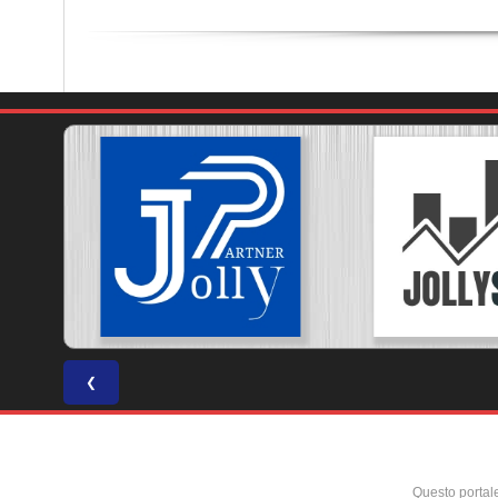
❮
Questo portal